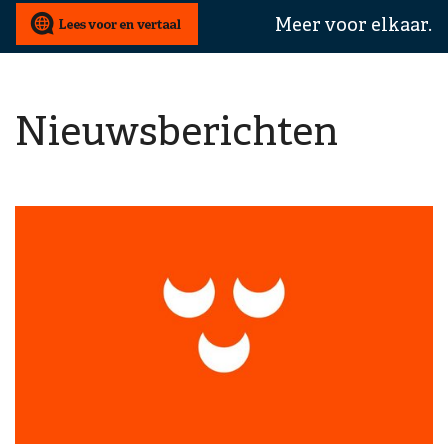
wij
Meer voor elkaar.
u
mee
helpen?
Nieuwsberichten