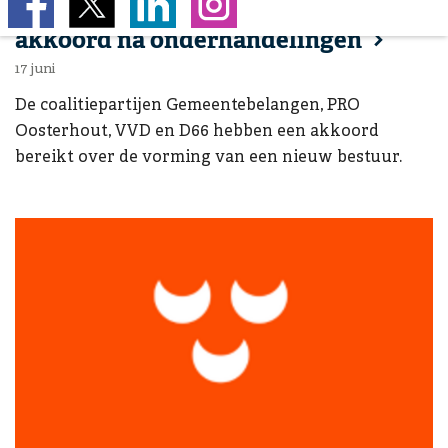
Ga naar:
Oosterhoutse coalitie bereikt
akkoord na onderhandelingen
17 juni
De coalitiepartijen Gemeentebelangen, PRO
Oosterhout, VVD en D66 hebben een akkoord
bereikt over de vorming van een nieuw bestuur.