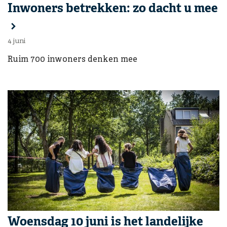
Ga naar:
Inwoners betrekken: zo dacht u mee
4 juni
Ruim 700 inwoners denken mee
Ga naar:
Woensdag 10 juni is het landelijke