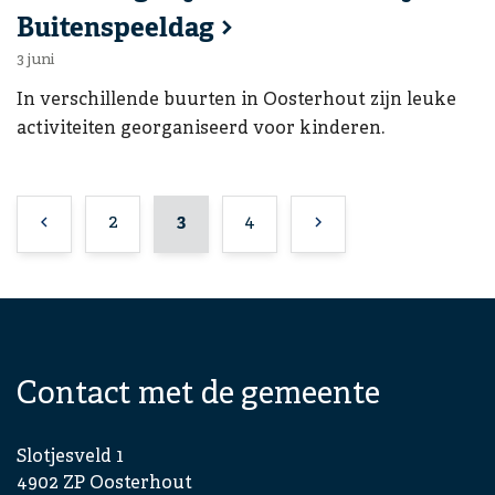
Buitenspeeldag
3 juni
In verschillende buurten in Oosterhout zijn leuke
activiteiten georganiseerd voor kinderen.
vorige
Actieve pagina
Actieve pagina
Actieve pagina
volgende
2
3
4
Contact met de gemeente
Slotjesveld 1
4902 ZP Oosterhout