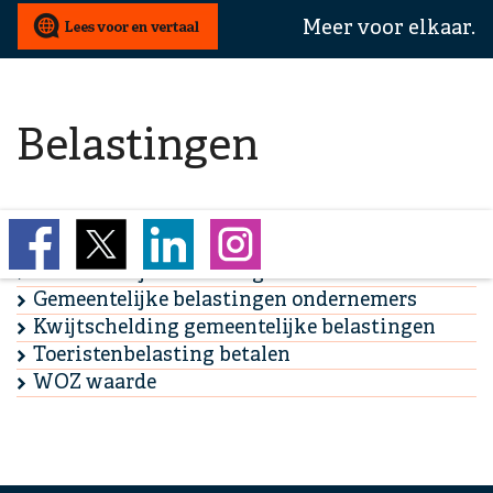
wij
Meer voor elkaar.
u
mee
helpen?
Belastingen
Gemeentelijke belastingen inwoners
Gemeentelijke belastingen ondernemers
Kwijtschelding gemeentelijke belastingen
Toeristenbelasting betalen
WOZ waarde