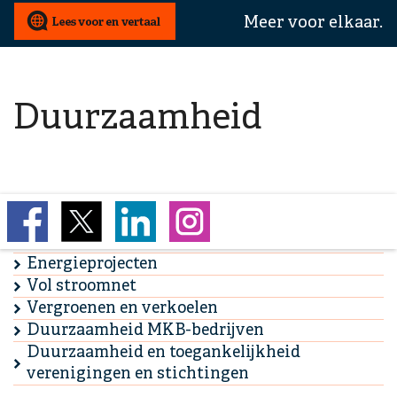
wij
Meer voor elkaar.
u
mee
helpen?
Duurzaamheid
Duurzaam wonen
Duurzame doelen
Energieprojecten
Vol stroomnet
Vergroenen en verkoelen
Duurzaamheid MKB-bedrijven
Duurzaamheid en toegankelijkheid
verenigingen en stichtingen