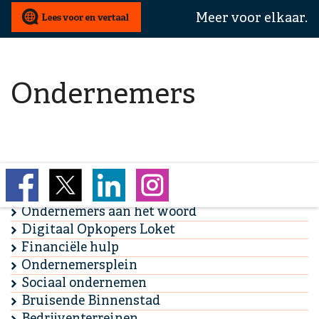
wij
Meer voor elkaar.
u
mee
helpen?
Ondernemers
Bedrijf starten
Vergunningen en ontheffingen
Ondernemers aan het woord
Digitaal Opkopers Loket
Financiële hulp
Ondernemersplein
Sociaal ondernemen
Bruisende Binnenstad
Bedrijventerreinen