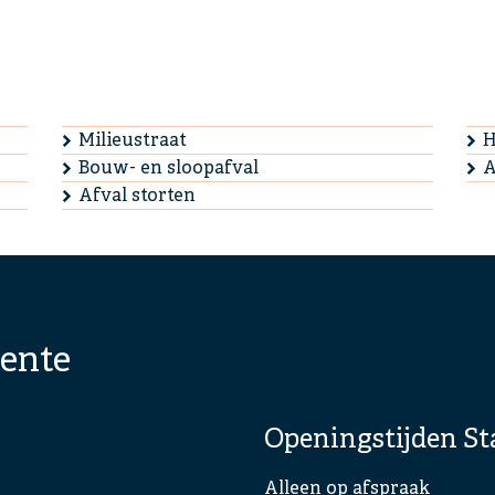
Milieustraat
H
Bouw- en sloopafval
A
Afval storten
ente
Openingstijden St
Alleen op afspraak