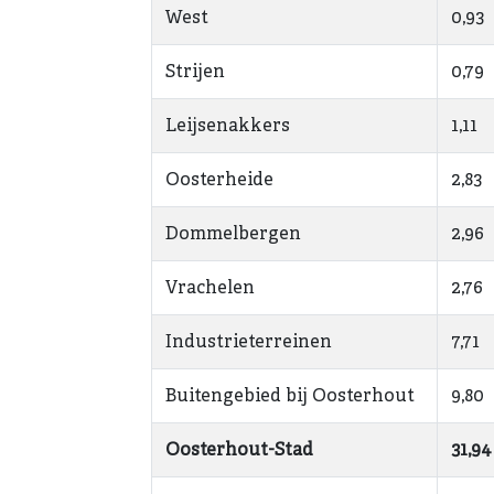
West
0,93
Strijen
0,79
Leijsenakkers
1,11
Oosterheide
2,83
Dommelbergen
2,96
Vrachelen
2,76
Industrieterreinen
7,71
Buitengebied bij Oosterhout
9,80
Oosterhout-Stad
31,94