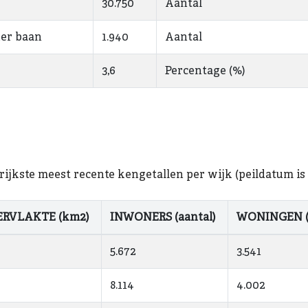
30.750
Aantal
er baan
1.940
Aantal
3,6
Percentage (%)
jkste meest recente kengetallen per wijk (peildatum is 1
ERVLAKTE (km2)
INWONERS (aantal)
WONINGEN (a
5.672
3.541
8.114
4.002