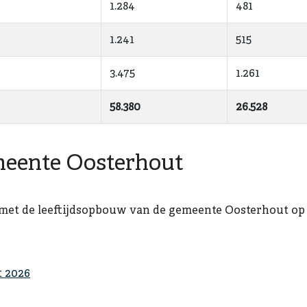
1.284
481
1.241
515
3.475
1.261
58.380
26.528
meente Oosterhout
met de leeftijdsopbouw van de gemeente Oosterhout op 1 
 2026