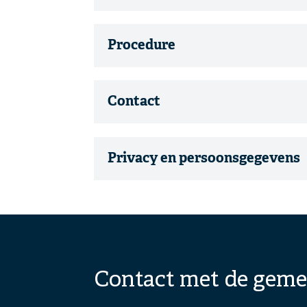
Procedure
Contact
Privacy en persoonsgegevens
A
c
c
o
r
d
Contact met de geme
i
o