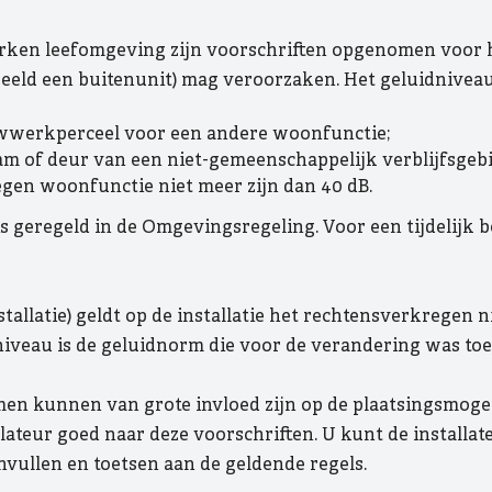
erken leefomgeving zijn voorschriften opgenomen voor he
eld een buitenunit) mag veroorzaken. Het geluidnivea
wwerkperceel voor een andere woonfunctie;
aam of deur van een niet-gemeenschappelijk verblijfsge
gen woonfunctie niet meer zijn dan 40 dB.
s geregeld in de Omgevingsregeling. Voor een tijdelijk 
allatie) geldt op de installatie het rechtensverkregen ni
 niveau is de geluidnorm die voor de verandering was to
n kunnen van grote invloed zijn op de plaatsingsmoge
llateur goed naar deze voorschriften. U kunt de installat
nvullen en toetsen aan de geldende regels.