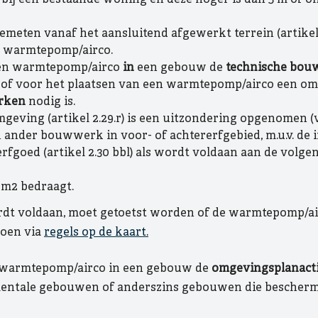
meten vanaf het aansluitend afgewerkt terrein (artikel 
 warmtepomp/airco.
 een warmtepomp/airco
in
een gebouw de
technische bouw
of voor het plaatsen van een warmtepomp/airco een o
rken
nodig is.
geving (artikel 2.29.r) is een uitzondering opgenomen 
 ander bouwwerk in voor- of achtererfgebied, m.u.v. de
goed (artikel 2.30 bbl) als wordt voldaan aan de volgen
 m2 bedraagt.
t voldaan, moet getoetst worden of de warmtepomp/air
doen via
regels op de kaart.
n warmtepomp/airco in een gebouw de
omgevingsplanact
mentale gebouwen of anderszins gebouwen die bescher