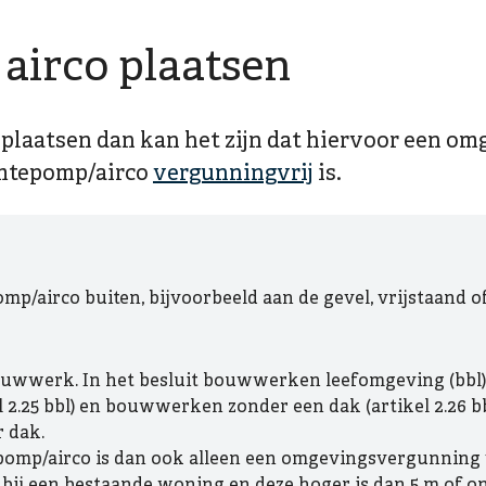
irco plaatsen
 plaatsen dan kan het zijn dat hiervoor een o
rmtepomp/airco
vergunningvrij
is.
p/airco buiten, bijvoorbeeld aan de gevel, vrijstaand of
bouwwerk. In het besluit bouwwerken leefomgeving (bbl
2.25 bbl) en bouwwerken zonder een dak (artikel 2.26 b
 dak.
pomp/airco is dan ook alleen een omgevingsvergunning
d bij een bestaande woning en deze hoger is dan 5 m of