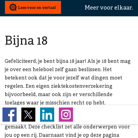
wij
Meer voor elkaar.
u
mee
helpen?
Bijna 18
Gefeliciteerd, je bent bijna 18 jaar! Als je 18 bent mag
je over een heleboel zelf gaan beslissen. Het
betekent ook dat je voor jezelf wat dingen moet
regelen. Een eigen ziektekostenverzekering
bijvoorbeeld, maar ook zijn er verschillende
toelages waar je misschien recht op hebt.
Om je hierbij te helpen hebben we een checklist
gemaakt. Deze checklist zet alle onderwerpen voor
jou op een rij. Daarnaast vind je op deze pagina