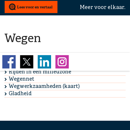
wij
Meer voor elkaar.
u
mee
helpen?
Wegen
Rijden in een milieuzone
Wegennet
Wegwerkzaamheden (kaart)
Gladheid