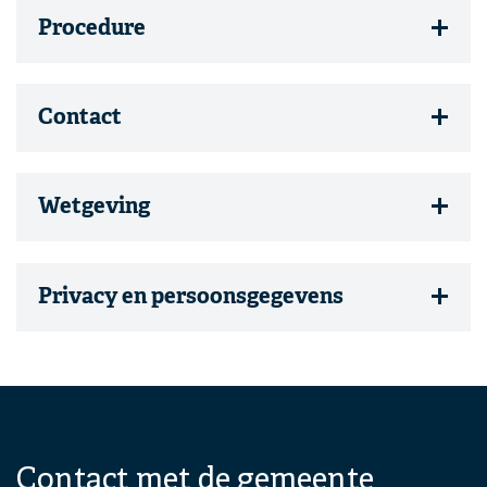
Procedure
Contact
Wetgeving
Privacy en persoonsgegevens
A
c
c
o
r
d
Contact met de gemeente
i