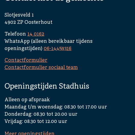
o
n
Slotjesveld 1
i
4902 ZP Oosterhout
t
Telefoon
14 0162
e
WhatsApp (alleen bereikbaar tijdens
m
openingstijden)
06-14459316
i
s
Contactformulier
i
Contactformulier sociaal team
n
g
Openingstijden Stadhuis
e
k
Alleen op afspraak
l
Maandag t/m woensdag: 08.30 tot 17.00 uur
a
Donderdag: 08.30 tot 20.00 uur
p
Vrijdag: 08.30 tot 12.00 uur
t
Meer openingstijden