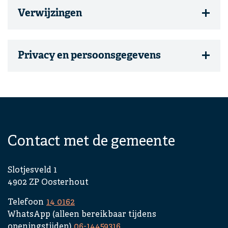
Verwijzingen
Privacy en persoonsgegevens
A
c
c
o
r
d
Contact met de gemeente
i
o
n
Slotjesveld 1
i
4902 ZP Oosterhout
t
Telefoon
14 0162
e
WhatsApp (alleen bereikbaar tijdens
m
openingstijden)
06-14459316