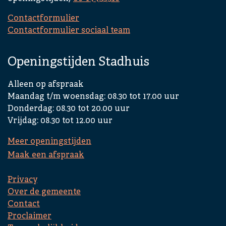
i
s
Contactformulier
i
Contactformulier sociaal team
n
g
Openingstijden Stadhuis
e
k
Alleen op afspraak
l
Maandag t/m woensdag: 08.30 tot 17.00 uur
a
Donderdag: 08.30 tot 20.00 uur
p
Vrijdag: 08.30 tot 12.00 uur
t
Meer openingstijden
Maak een afspraak
Privacy
Over de gemeente
Contact
Proclaimer