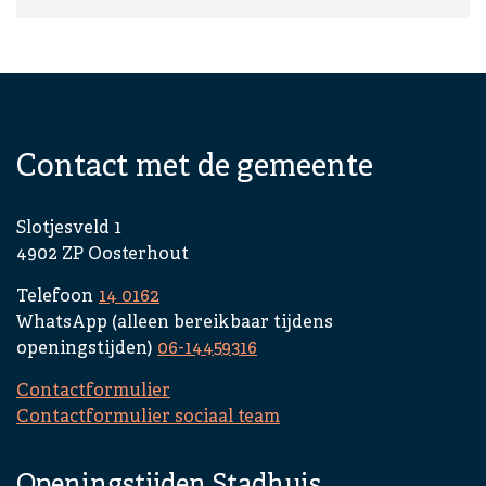
A
c
c
o
r
d
Contact met de gemeente
i
o
n
Slotjesveld 1
i
4902 ZP Oosterhout
t
Telefoon
14 0162
e
WhatsApp (alleen bereikbaar tijdens
m
openingstijden)
06-14459316
i
s
Contactformulier
i
Contactformulier sociaal team
n
g
Openingstijden Stadhuis
e