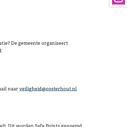
atie?
De gemeente organiseert
d:
mail naar
veiligheid@oosterhout.nl
.
oelt. Dit worden Safe Points genoemd.