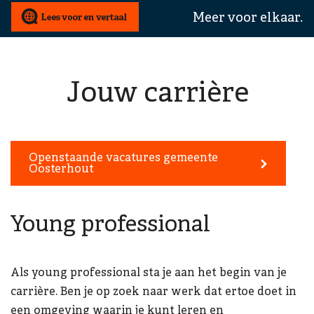
wij
Meer voor elkaar.
u
mee
helpen?
Jouw carrière
Openstaande vacatures gemeente
Oosterhout
Young professional
Als young professional sta je aan het begin van je
carrière. Ben je op zoek naar werk dat ertoe doet in
een omgeving waarin je kunt leren en