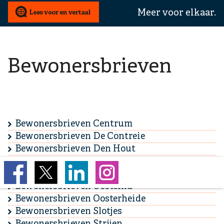
wij
Meer voor elkaar.
u
mee
helpen?
Bewonersbrieven
Bewonersbrieven Centrum
Bewonersbrieven De Contreie
Bewonersbrieven Den Hout
Bewonersbrieven Dommelbergen
Bewonersbrieven Dorst
Bewonersbrieven Oosteind
Bewonersbrieven Oosterheide
Bewonersbrieven Slotjes
Bewonersbrieven Strijen